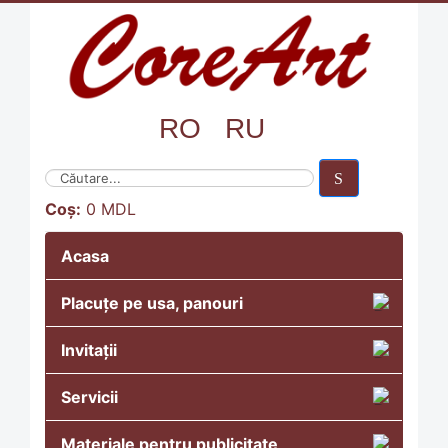
RO
RU
Coș:
0
MDL
Acasa
Placuțe pe usa, panouri
Invitații
Servicii
Materiale pentru publicitate